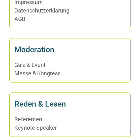
Im­pres­sum
Da­ten­schutz­er­klä­rung
AGB
Mo­de­ra­ti­on
Ga­la & Event
Mes­se & Kongress
Re­den & Lesen
Re­fe­ren­ten
Key­note Speaker