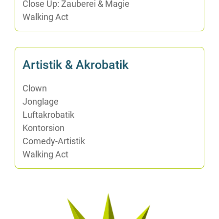
Clo­se Up: Zau­be­rei & Magie
Wal­king Act
Ar­tis­tik & Akrobatik
Clown
Jon­gla­ge
Luft­akro­ba­tik
Kon­tor­si­on
Co­me­dy-Ar­tis­tik
Wal­king Act