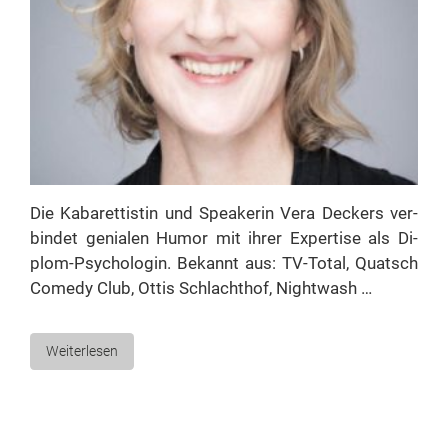
Die Ka­ba­ret­tis­tin und Spea­ke­rin Ve­ra De­ckers ver­
bin­det ge­nia­len Hu­mor mit ih­rer Ex­per­ti­se als Di­­
plom-Psy­cho­­lo­­gin. Be­kannt aus: TV-To­­tal, Quatsch
Co­me­dy Club, Ot­tis Schlacht­hof, Nightwash …
Weiterlesen