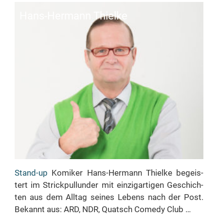
Hans-Her­mann Thielke
Stand-up
Ko­mi­ker Hans-Her­­mann Thiel­ke be­geis­
tert im Strick­pul­lun­der mit ein­zig­ar­ti­gen Ge­schich­
ten aus dem All­tag sei­nes Le­bens nach der Post.
Be­kannt aus: ARD, NDR, Quatsch Co­me­dy Club …