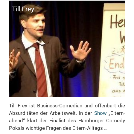
Till Frey
Till Frey ist Bu­si­­ness-Co­­me­­di­an und of­fen­bart die
Ab­sur­di­tä­ten der Ar­beits­welt. In der
Show
„El­tern­
abend“ klärt der Fi­na­list des Ham­bur­ger Co­me­dy
Po­kals wich­ti­ge Fra­gen des Eltern-Alltags …