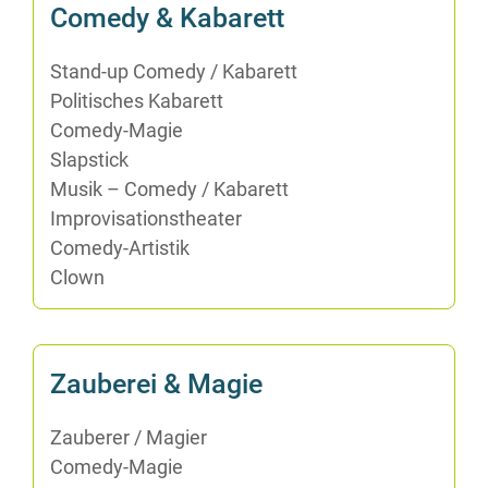
Co­me­dy & Kabarett
Stand-up Co­me­dy /​ Ka­ba­rett
Po­li­ti­sches Kabarett
Co­me­dy-Ma­gie
Slap­stick
Mu­sik – Co­me­dy /​ Ka­ba­rett
Im­pro­vi­sa­ti­ons­thea­ter
Co­me­dy-Ar­tis­tik
Clown
Zau­be­rei & Magie
Zau­be­rer /​ Ma­gi­er
Co­me­dy-Ma­gie