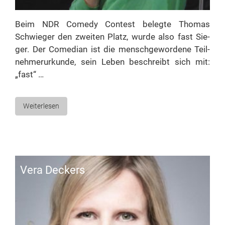
Beim NDR Co­me­dy Con­test be­leg­te Tho­mas
Schwie­ger den zwei­ten Platz, wur­de al­so fast Sie­
ger. Der Co­me­di­an ist die mensch­ge­wor­de­ne Teil­
neh­mer­ur­kun­de, sein Le­ben be­schreibt sich mit:
„fast“ …
Weiterlesen
Ve­ra Deckers