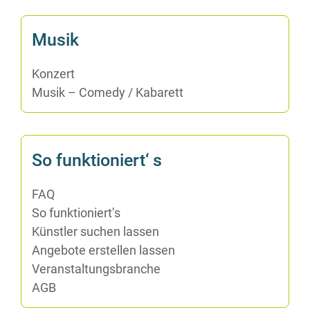
Mu­sik
Kon­zert
Mu­sik – Co­me­dy /​ Ka­ba­rett
So funk­tio­niert‘ s
FAQ
So funktioniert’s
Künst­ler su­chen lassen
An­ge­bo­te er­stel­len lassen
Ver­an­stal­tungs­bran­che
AGB