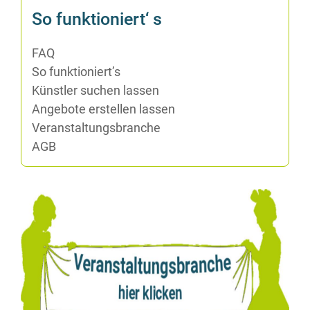
So funk­tio­niert‘ s
FAQ
So funktioniert’s
Künst­ler su­chen lassen
An­ge­bo­te er­stel­len lassen
Ver­an­stal­tungs­bran­che
AGB