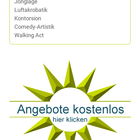
Jon­gla­ge
Luft­akro­ba­tik
Kon­tor­si­on
Co­me­dy-Ar­tis­tik
Wal­king Act