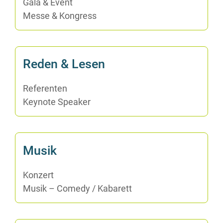
Ga­la & Event
Mes­se & Kongress
Re­den & Lesen
Re­fe­ren­ten
Key­note Speaker
Mu­sik
Kon­zert
Mu­sik – Co­me­dy /​ Ka­ba­rett