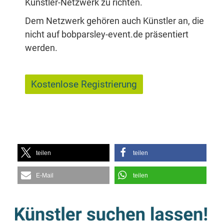
Künst­ler-Netz­werk zu richten.
Dem Netz­werk ge­hö­ren auch Künst­ler an, die
nicht auf bobparsley-event.de prä­sen­tiert
werden.
tei­len
tei­len
E‑Mail
tei­len