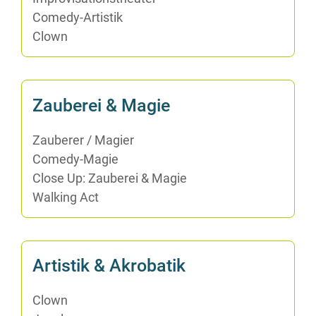
Co­me­dy-Ar­tis­tik
Clown
Zau­be­rei & Magie
Zau­be­rer /​ Ma­gi­er
Co­me­dy-Ma­gie
Clo­se Up: Zau­be­rei & Magie
Wal­king Act
Ar­tis­tik & Akrobatik
Clown