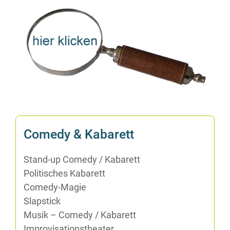
Co­me­dy & Kabarett
Stand-up Co­me­dy /​ Ka­ba­rett
Po­li­ti­sches Kabarett
Co­me­dy-Ma­gie
Slap­stick
Mu­sik – Co­me­dy /​ Ka­ba­rett
Im­pro­vi­sa­ti­ons­thea­ter