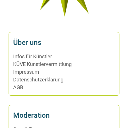
Über uns
In­fos für Künstler
KÜVE Künst­ler­ver­mitt­lung
Im­pres­sum
Da­ten­schutz­er­klä­rung
AGB
Mo­de­ra­ti­on