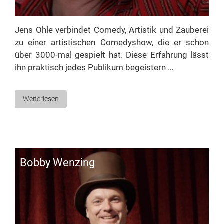
Jens Oh­le ver­bin­det Co­me­dy, Ar­tis­tik und Zau­be­rei
zu ei­ner ar­tis­ti­schen Co­me­dy­show, die er schon
über 3000-mal ge­spielt hat. Die­se Er­fah­rung lässt
ihn prak­tisch je­des Pu­bli­kum begeistern …
Weiterlesen
Bob­by Wenzing