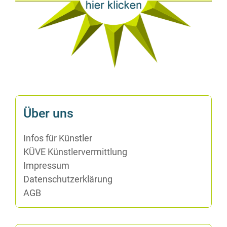
Über uns
In­fos für Künstler
KÜVE Künst­ler­ver­mitt­lung
Im­pres­sum
Da­ten­schutz­er­klä­rung
AGB