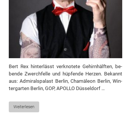
Bert Rex hin­ter­lässt ver­kno­te­te Ge­hirn­hälf­ten, be­
ben­de Zwerch­fel­le und hüp­fen­de Her­zen. Be­kannt
aus: Ad­mi­rals­pa­last Ber­lin, Cha­mä­le­on Ber­lin, Win­
ter­gar­ten Ber­lin, GOP, APOLLO Düsseldorf …
Weiterlesen