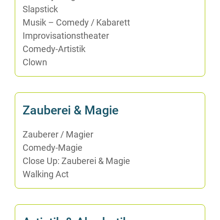
Slap­stick
Mu­sik – Co­me­dy /​ Ka­ba­rett
Im­pro­vi­sa­ti­ons­thea­ter
Co­me­dy-Ar­tis­tik
Clown
Zau­be­rei & Magie
Zau­be­rer /​ Ma­gi­er
Co­me­dy-Ma­gie
Clo­se Up: Zau­be­rei & Magie
Wal­king Act