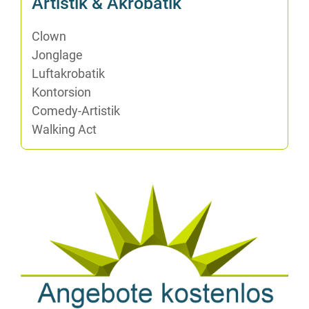
Ar­tis­tik & Akrobatik
Clown
Jon­gla­ge
Luft­akro­ba­tik
Kon­tor­si­on
Co­me­dy-Ar­tis­tik
Wal­king Act