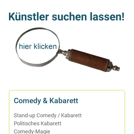
Co­me­dy & Kabarett
Stand-up Co­me­dy /​ Ka­ba­rett
Po­li­ti­sches Kabarett
Co­me­dy-Ma­gie