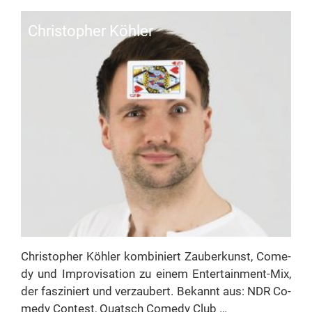
Chris­to­pher Köhler
Chris­to­pher Köh­ler kom­bi­niert Zau­ber­kunst, Co­me­
dy und Im­pro­vi­sa­ti­on zu ei­nem En­­­ter­­tain­­ment-Mix,
der fas­zi­niert und ver­zau­bert. Be­kannt aus: NDR Co­
me­dy Con­test, Quatsch Co­me­dy Club …