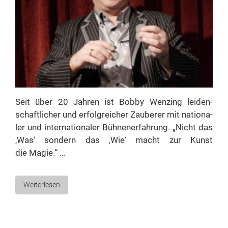
Seit über 20 Jah­ren ist Bob­by Wen­zing lei­den­
schaft­li­cher und er­folg­rei­cher Zau­be­rer mit na­tio­na­
ler und in­ter­na­tio­na­ler Büh­nen­er­fah­rung. „Nicht das
‚Was‘ son­dern das ‚Wie‘ macht zur Kunst
die Magie.“ …
Weiterlesen