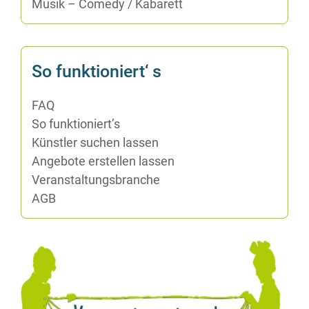
Mu­sik – Co­me­dy /​ Ka­ba­rett
So funk­tio­niert‘ s
FAQ
So funktioniert’s
Künst­ler su­chen lassen
An­ge­bo­te er­stel­len lassen
Ver­an­stal­tungs­bran­che
AGB