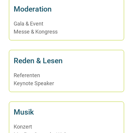
Mo­de­ra­ti­on
Ga­la & Event
Mes­se & Kongress
Re­den & Lesen
Re­fe­ren­ten
Key­note Speaker
Mu­sik
Kon­zert