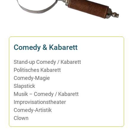
Co­me­dy & Kabarett
Stand-up Co­me­dy /​ Ka­ba­rett
Po­li­ti­sches Kabarett
Co­me­dy-Ma­gie
Slap­stick
Mu­sik – Co­me­dy /​ Ka­ba­rett
Im­pro­vi­sa­ti­ons­thea­ter
Co­me­dy-Ar­tis­tik
Clown