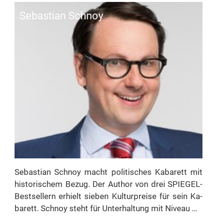
Se­bas­ti­an Schnoy
Se­bas­ti­an Schnoy macht po­li­ti­sches Ka­ba­rett mit
his­to­ri­schem Be­zug. Der Aut­hor von drei SPIE­­GEL-
Be­st­­sel­­lern er­hielt sie­ben Kul­tur­prei­se für sein Ka­
ba­rett. Schnoy steht für Un­ter­hal­tung mit Niveau …