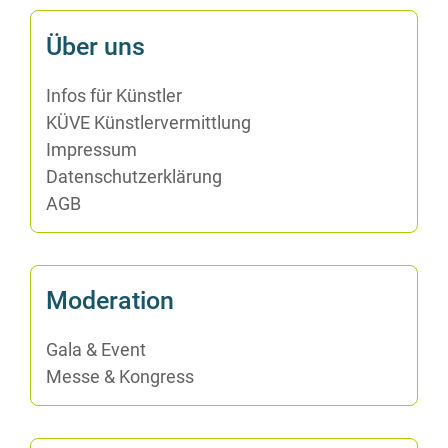
Über uns
In­fos für Künstler
KÜVE Künst­ler­ver­mitt­lung
Im­pres­sum
Da­ten­schutz­er­klä­rung
AGB
Mo­de­ra­ti­on
Ga­la & Event
Mes­se & Kongress