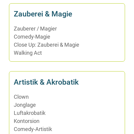
Zau­be­rei & Magie
Zau­be­rer /​ Ma­gi­er
Co­me­dy-Ma­gie
Clo­se Up: Zau­be­rei & Magie
Wal­king Act
Ar­tis­tik & Akrobatik
Clown
Jon­gla­ge
Luft­akro­ba­tik
Kon­tor­si­on
Co­me­dy-Ar­tis­tik