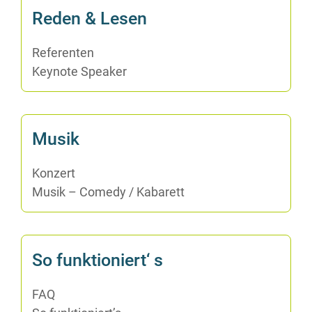
Re­den & Lesen
Re­fe­ren­ten
Key­note Speaker
Mu­sik
Kon­zert
Mu­sik – Co­me­dy /​ Ka­ba­rett
So funk­tio­niert‘ s
FAQ