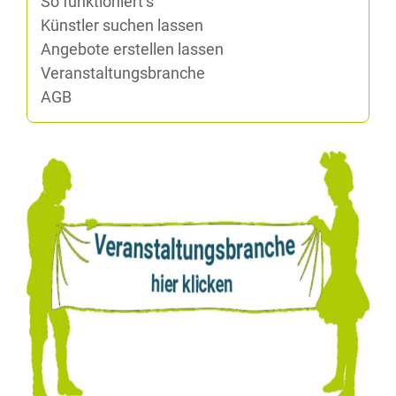
So funktioniert’s
Künst­ler su­chen lassen
An­ge­bo­te er­stel­len lassen
Ver­an­stal­tungs­bran­che
AGB