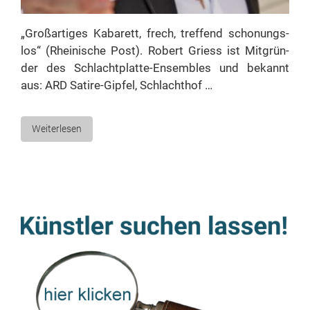
„Groß­ar­ti­ges Ka­ba­rett, frech, tref­fend scho­nungs­
los“ (Rhei­ni­sche Post). Ro­bert Griess ist Mit­grün­
der des Schlach­t­­pla­t­­te-En­­­se­m­­bles und be­kannt
aus: ARD Sa­­ti­­re-Gip­­fel, Schlachthof …
Weiterlesen