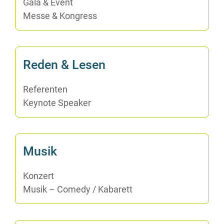
Ga­la & Event
Mes­se & Kongress
Re­den & Lesen
Re­fe­ren­ten
Key­note Speaker
Mu­sik
Kon­zert
Mu­sik – Co­me­dy /​ Ka­ba­rett