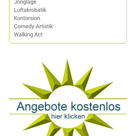
Jon­gla­ge
Luft­akro­ba­tik
Kon­tor­si­on
Co­me­dy-Ar­tis­tik
Wal­king Act