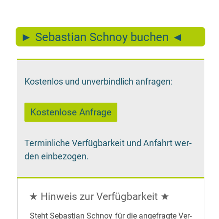
► Se­bas­ti­an Schnoy buchen ◄
Kos­ten­los und un­ver­bind­lich anfragen:
Ter­min­li­che Ver­füg­bar­keit und An­fahrt wer­
den einbezogen.
★ Hin­weis zur Verfügbarkeit ★
Steht Se­bas­ti­an Schnoy für die an­ge­frag­te Ver­