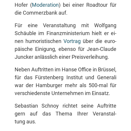
Ho­fer (
Mo­de­ra­ti­on
) bei ei­ner Road­tour für
die Com­merz­bank auf.
Für ei­ne Ver­an­stal­tung mit Wolf­gang
Schäub­le im Fi­nanz­mi­nis­te­ri­um hielt er ei­
nen hu­mo­ris­ti­schen
Vor­trag
über die eu­ro­
päi­sche Ei­ni­gung, eben­so für Jean-Clau­de
Jun­cker an­läss­lich ei­ner Preisverleihung.
Ne­ben Auf­trit­ten im Han­se Of­fice in Brüs­sel,
für das Fürs­ten­berg In­sti­tut und Ge­ne­ra­li
war der Ham­bur­ger mehr als 500-mal für
ver­schie­dens­te Un­ter­neh­men im Einsatz.
Se­bas­ti­an Schnoy rich­tet sei­ne Auf­trit­te
gern auf das The­ma Ih­rer Ver­an­stal­
tung aus.