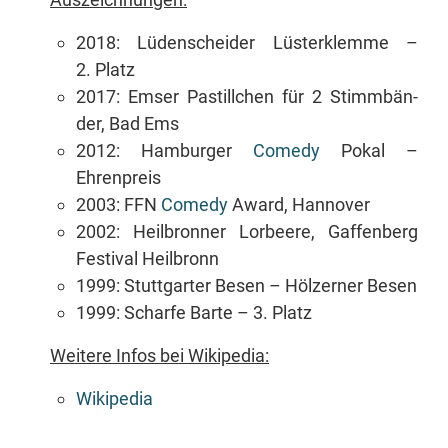
2018: Lü­den­schei­der Lüs­ter­klem­me –
2. Platz
2017: Em­ser Pas­till­chen für 2 Stimm­bän­
der, Bad Ems
2012: Ham­bur­ger
Co­me­dy
Po­kal –
Ehrenpreis
2003: FFN
Co­me­dy
Award, Hannover
2002: Heil­bron­ner Lor­bee­re, Gaf­fen­berg
Fes­ti­val Heilbronn
1999: Stutt­gar­ter Be­sen – Höl­zer­ner Besen
1999: Schar­fe Bar­te – 3. Platz
Wei­te­re In­fos bei Wikipedia:
Wi­ki­pe­dia