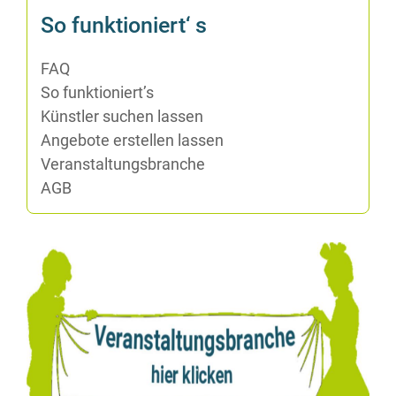
So funk­tio­niert‘ s
FAQ
So funktioniert’s
Künst­ler su­chen lassen
An­ge­bo­te er­stel­len lassen
Ver­an­stal­tungs­bran­che
AGB