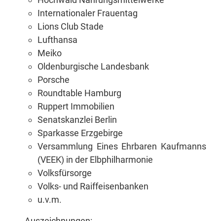
In­ter­na­tio­na­ler Frauentag
Li­ons Club Stade
Luft­han­sa
Mei­ko
Ol­den­bur­gi­sche Landesbank
Por­sche
Round­ta­ble Hamburg
Rup­pert Immobilien
Se­nats­kanz­lei Berlin
Spar­kas­se Erzgebirge
Ver­samm­lung Ei­nes Ehr­ba­ren Kauf­manns
(VEEK) in der Elbphilharmonie
Volks­für­sor­ge
Volks- und Raiffeisenbanken
u.v.m.
Aus­zeich­nun­gen: