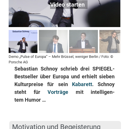
De­mo „Pul­se of Eu­ro­pa“ – Mehr Brüs­sel, we­ni­ger Ber­lin /​ Fo­to: ©
Por­sche AG
Se­bas­ti­an Schnoy schrieb drei SPIE­GEL-
Best­sel­ler über Eu­ro­pa und er­hielt sie­ben
Kul­tur­prei­se für sein
Ka­ba­rett
. Schnoy
steht für
Vor­trä­ge
mit in­tel­li­gen­
tem Humor …
Mo­ti­va­ti­on und Begeisterung