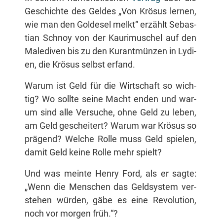
Ge­schich­te des Gel­des „Von Krö­sus ler­nen,
wie man den Gold­esel melkt“ er­zählt Se­bas­
ti­an Schnoy von der Kau­ri­mu­schel auf den
Ma­le­di­ven bis zu den Kurant­mün­zen in Ly­di­
en, die Krö­sus selbst erfand.
War­um ist Geld für die Wirt­schaft so wich­
tig? Wo soll­te sei­ne Macht en­den und war­
um sind al­le Ver­su­che, oh­ne Geld zu le­ben,
am Geld ge­schei­tert? War­um war Krö­sus so
prä­gend? Wel­che Rol­le muss Geld spie­len,
da­mit Geld kei­ne Rol­le mehr spielt?
Und was mein­te Hen­ry Ford, als er sag­te:
„Wenn die Men­schen das Geld­sys­tem ver­
ste­hen wür­den, gä­be es ei­ne Re­vo­lu­ti­on,
noch vor mor­gen früh.“?