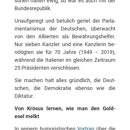
so­ri­en hal­ten ewig, so war es auch mit der
Bundesrepublik.
Un­auf­ge­regt und be­tu­lich ge­riet der Par­la­
men­ta­ris­mus der Deut­schen, über­wacht
von den Al­li­ier­ten als Be­wäh­rungs­hel­fer.
Nur sie­ben Kanz­ler und ei­ne Kanz­le­rin be­
nö­tig­ten sie für 70 Jah­re (1949 – 2019),
wäh­rend die Ita­lie­ner im glei­chen Zeit­raum
25 Prä­si­den­ten verschlissen.
Sie ma­chen halt al­les gründ­lich, die Deut­
schen, die De­mo­kra­tie eben­so wie die
Diktatur.
Von Krö­sus ler­nen, wie man den Gold­
esel melkt
In sei­nem hu­mo­ris­ti­schen
Vor­trag
über die