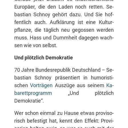
Eu­ro­pä­er, die den La­den noch ret­ten. Se­
bas­ti­an Schnoy ge­hört da­zu. Und Sie hof­
fent­lich auch. Auf­klä­rung ist ei­ne Kul­tur­
pflan­ze, die täg­lich neu ge­gos­sen wer­den
muss. Hass und Dumm­heit da­ge­gen wach­
sen wie von selbst.
Und plötz­lich Demokratie
70 Jah­re Bun­des­re­pu­blik Deutsch­land – Se­
bas­ti­an Schnoy prä­sen­tiert in hu­mo­ris­ti­
schen
Vor­trä­gen
Aus­zü­ge aus sei­nem
Ka­
ba­rett­pro­gramm
„Und plötz­lich
Demokratie“.
Wer schon ein­mal zu Hau­se et­was pro­vi­so­
risch be­fes­tigt hat, kennt den Ef­fekt: Pro­vi­