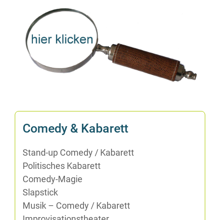
Co­me­dy & Kabarett
Stand-up Co­me­dy /​ Ka­ba­rett
Po­li­ti­sches Kabarett
Co­me­dy-Ma­gie
Slap­stick
Mu­sik – Co­me­dy /​ Ka­ba­rett
Im­pro­vi­sa­ti­ons­thea­ter