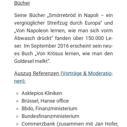
Bü­cher
Sei­ne Bü­cher „Smör­re­bröd in Na­po­li – ein
ver­gnüg­li­cher Streif­zug durch Eu­ro­pa“ und
„Von Na­po­le­on ler­nen, wie man sich vorm
Ab­wasch drückt“ fan­den über 150.000 Le­
ser. Im Sep­tem­ber 2016 er­scheint sein neu­
es Buch „Von Krö­sus ler­nen, wie man den
Gold­esel melkt“.
Aus­zug Re­fe­ren­zen (
Vor­trä­ge
&
Mo­de­ra­tio­
nen
):
As­kle­pi­os Kliniken
Brüs­sel, Han­se office
Bb­do, Finanzministerium
Bun­des­fi­nanz­mi­nis­te­ri­um
Com­merz­bank (zu­sam­men mit Jan Ho­fer,