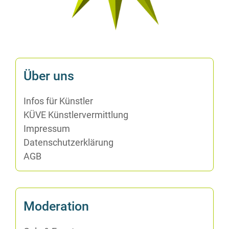
Über uns
In­fos für Künstler
KÜVE Künst­ler­ver­mitt­lung
Im­pres­sum
Da­ten­schutz­er­klä­rung
AGB
Mo­de­ra­ti­on