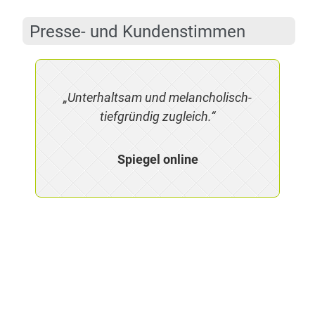
Pres­se- und Kundenstimmen
„Un­ter­halt­sam und me­lan­cho­lisch-
tief­grün­dig zugleich.“
Spie­gel online