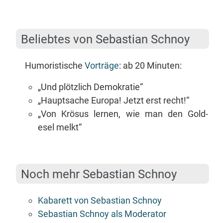
Be­lieb­tes von Se­bas­ti­an Schnoy
Hu­mo­ris­ti­sche
Vor­trä­ge
: ab 20 Minuten:
„Und plötz­lich Demokratie“
„Haupt­sa­che Eu­ro­pa! Jetzt erst recht!“
„Von Krö­sus ler­nen, wie man den Gold­
esel melkt“
Noch mehr Se­bas­ti­an Schnoy
Ka­ba­rett von Se­bas­ti­an Schnoy
Se­bas­ti­an Schnoy als Moderator