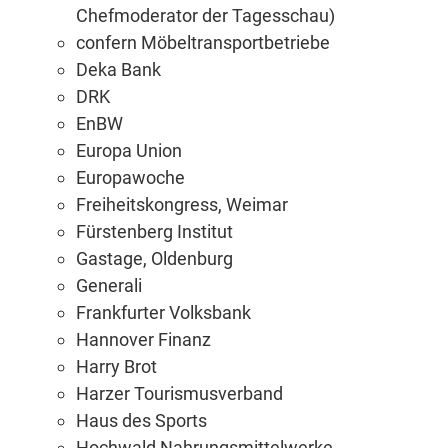
Chef­mo­de­ra­tor der Tagesschau)
con­fern Möbeltransportbetriebe
De­ka Bank
DRK
EnBW
Eu­ro­pa Union
Eu­ro­pa­wo­che
Frei­heits­kon­gress, Weimar
Fürs­ten­berg Institut
Gas­ta­ge, Oldenburg
Ge­ne­ra­li
Frank­fur­ter Volksbank
Han­no­ver Finanz
Har­ry Brot
Har­zer Tourismusverband
Haus des Sports
Hoch­wald Nahrungsmittelwerke