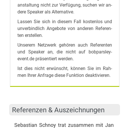
an­stal­tung nicht zur Ver­fü­gung, su­chen wir an­
de­re Spea­k­er als Alternative.
Las­sen Sie sich in die­sem Fall kos­ten­los und
un­ver­bind­lich An­ge­bo­te von an­de­ren Re­fe­ren­
ten erstellen.
Un­se­rem Netz­werk ge­hö­ren auch Re­fe­ren­ten
und Spea­k­er an, die nicht auf bobparsley-
event.de prä­sen­tiert werden.
Ist dies nicht er­wünscht, kön­nen Sie im Rah­
men Ih­rer An­fra­ge die­se Funk­ti­on deaktivieren.
Re­fe­ren­zen & Auszeichnungen
Se­bas­ti­an Schnoy trat zu­sam­men mit Jan