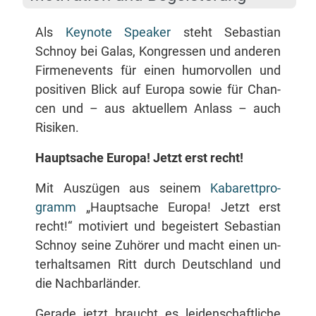
Als
Key­note Spea­k­er
steht Se­bas­ti­an
Schnoy bei Ga­las, Kon­gres­sen und an­de­ren
Fir­men­events für ei­nen hu­mor­vol­len und
po­si­ti­ven Blick auf Eu­ro­pa so­wie für Chan­
cen und – aus ak­tu­el­lem An­lass – auch
Risiken.
Haupt­sa­che Eu­ro­pa! Jetzt erst recht!
Mit Aus­zü­gen aus sei­nem
Ka­ba­rett­pro­
gramm
„Haupt­sa­che Eu­ro­pa! Jetzt erst
recht!“ mo­ti­viert und be­geis­tert Se­bas­ti­an
Schnoy sei­ne Zu­hö­rer und macht ei­nen un­
ter­halt­sa­men Ritt durch Deutsch­land und
die Nachbarländer.
Ge­ra­de jetzt braucht es lei­den­schaft­li­che