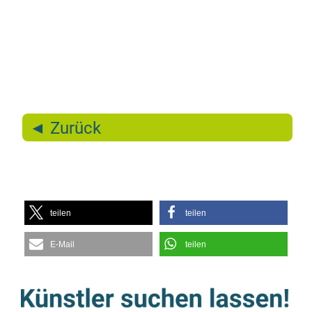
◄ Zu­rück
tei­len
tei­len
E‑Mail
tei­len