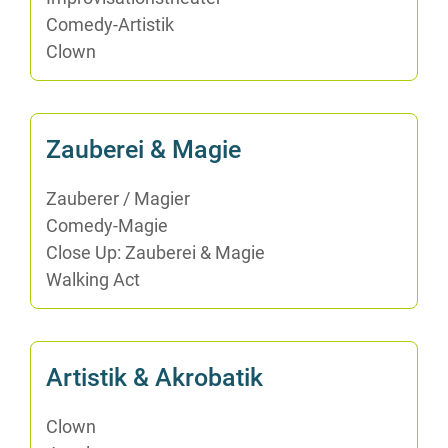
Co­me­dy-Ar­tis­tik
Clown
Zau­be­rei & Magie
Zau­be­rer /​ Ma­gi­er
Co­me­dy-Ma­gie
Clo­se Up: Zau­be­rei & Magie
Wal­king Act
Ar­tis­tik & Akrobatik
Clown