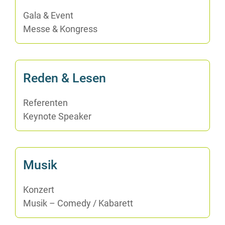
Ga­la & Event
Mes­se & Kongress
Re­den & Lesen
Re­fe­ren­ten
Key­note Speaker
Mu­sik
Kon­zert
Mu­sik – Co­me­dy /​ Ka­ba­rett