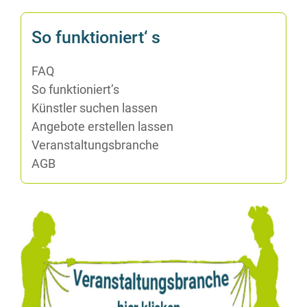
So funk­tio­niert‘ s
FAQ
So funktioniert’s
Künst­ler su­chen lassen
An­ge­bo­te er­stel­len lassen
Ver­an­stal­tungs­bran­che
AGB