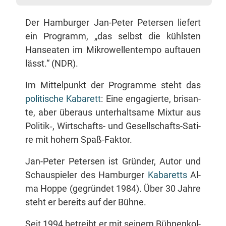
Der Ham­bur­ger Jan-Pe­ter Pe­ter­sen lie­fert
ein Pro­gramm, „das selbst die kühls­ten
Han­sea­ten im Mi­kro­wel­len­tem­po auf­tau­en
lässt.“ (NDR).
Im Mit­tel­punkt der Pro­gram­me steht das
po­li­ti­sche Ka­ba­rett
: Ei­ne en­ga­gier­te, bri­san­
te, aber über­aus un­ter­halt­sa­me Mix­tur aus
Politik‑, Wirt­schafts- und Ge­sell­schafts-Sa­ti­
re mit ho­hem Spaß-Faktor.
Jan-Pe­ter Pe­ter­sen ist Grün­der, Au­tor und
Schau­spie­ler des Ham­bur­ger
Ka­ba­retts
Al­
ma Hop­pe (ge­grün­det 1984). Über 30 Jah­re
steht er be­reits auf der Bühne.
Seit 1994 be­treibt er mit sei­nem Büh­nen­kol­