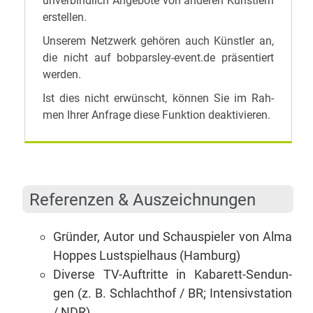
un­ver­bind­lich An­ge­bo­te von an­de­ren Künst­lern
erstellen.
Un­se­rem Netz­werk ge­hö­ren auch Künst­ler an,
die nicht auf bobparsley-event.de prä­sen­tiert
werden.
Ist dies nicht er­wünscht, kön­nen Sie im Rah­
men Ih­rer An­fra­ge die­se Funk­ti­on deaktivieren.
Re­fe­ren­zen & Auszeichnungen
Grün­der, Au­tor und Schau­spie­ler von Al­ma
Hop­pes Lust­spiel­haus (Ham­burg)
Di­ver­se TV-Auf­trit­te in Ka­ba­rett-Sen­dun­
gen (z. B. Schlacht­hof /​ BR; In­ten­siv­sta­ti­on
/​ NDR)