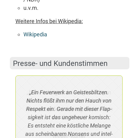
u.v.m.
Wei­te­re In­fos bei Wikipedia:
Wi­ki­pe­dia
Pres­se- und Kundenstimmen
„Ein Feu­er­werk an Geis­tes­blit­zen.
Nichts flößt ihm nur den Hauch von
Re­spekt ein. Ge­ra­de mit die­ser Flap­
sig­keit ist das un­ge­heu­er ko­misch:
Es ent­steht ei­ne köst­li­che Me­lan­ge
aus schein­ba­rem Non­sens und in­tel­