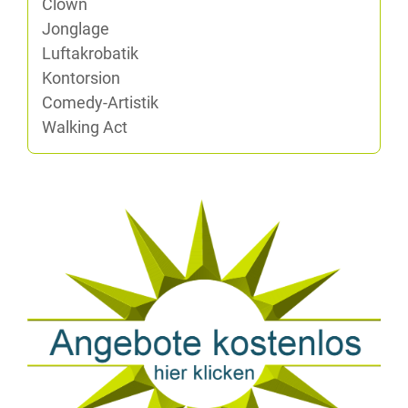
Clown
Jon­gla­ge
Luft­akro­ba­tik
Kon­tor­si­on
Co­me­dy-Ar­tis­tik
Wal­king Act