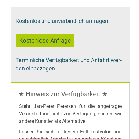
Kos­ten­los und un­ver­bind­lich anfragen:
Ter­min­li­che Ver­füg­bar­keit und An­fahrt wer­
den einbezogen.
★ Hin­weis zur Verfügbarkeit ★
Steht Jan-Pe­ter Pe­ter­sen für die an­ge­frag­te
Ver­an­stal­tung nicht zur Ver­fü­gung, su­chen wir
an­de­re Künst­ler als Alternative.
Las­sen Sie sich in die­sem Fall kos­ten­los und