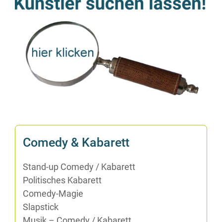
Co­me­dy & Kabarett
Stand-up Co­me­dy /​ Ka­ba­rett
Po­li­ti­sches Kabarett
Co­me­dy-Ma­gie
Slap­stick
Mu­sik – Co­me­dy /​ Ka­ba­rett