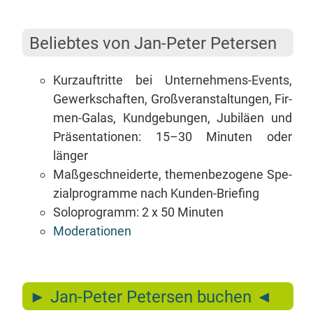
Be­lieb­tes von Jan-Pe­ter Petersen
Kurz­auf­trit­te bei Un­ter­neh­mens-Events,
Ge­werk­schaf­ten, Groß­ver­an­stal­tun­gen, Fir­
men-Ga­las, Kund­ge­bun­gen, Ju­bi­lä­en und
Prä­sen­ta­tio­nen: 15–30 Mi­nu­ten oder
länger
Maß­ge­schnei­der­te, the­men­be­zo­ge­ne Spe­
zi­al­pro­gram­me nach Kunden-Briefing
So­lo­pro­gramm: 2 x 50 Minuten
Mo­de­ra­tio­nen
► Jan-Pe­ter Pe­ter­sen buchen ◄