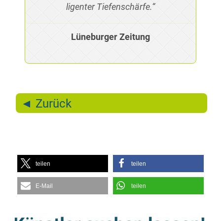
li­gen­ter Tiefenschärfe.“
Lü­ne­bur­ger Zeitung
◄ Zu­rück
tei­len
tei­len
E‑Mail
tei­len