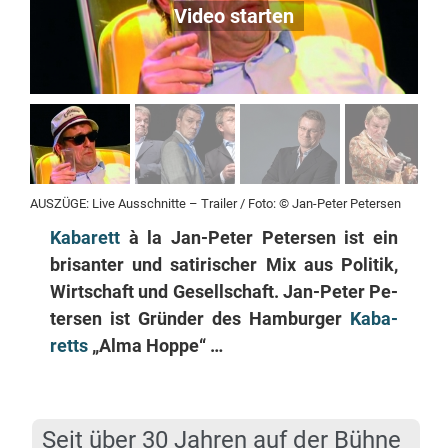
AUSZÜGE: Live Aus­schnit­te – Trai­ler /​ Fo­to: © Jan-Pe­ter Petersen
Ka­ba­rett
à la Jan-Pe­ter Pe­ter­sen ist ein
bri­san­ter und sa­ti­ri­scher Mix aus Po­li­tik,
Wirt­schaft und Ge­sell­schaft. Jan-Pe­ter Pe­
ter­sen ist Grün­der des Ham­bur­ger
Ka­ba­
retts
„Al­ma Hoppe“ …
Seit über 30 Jah­ren auf der Bühne