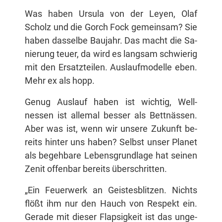
Was ha­ben Ur­su­la von der Ley­en, Olaf
Scholz und die Gorch Fock ge­mein­sam? Sie
ha­ben das­sel­be Bau­jahr. Das macht die Sa­
nie­rung teu­er, da wird es lang­sam schwie­rig
mit den Er­satz­tei­len. Aus­lauf­mo­del­le eben.
Mehr ex als hopp.
Ge­nug Aus­lauf ha­ben ist wich­tig, Well­
nessen ist al­le­mal bes­ser als Bett­näs­sen.
Aber was ist, wenn wir un­se­re Zu­kunft be­
reits hin­ter uns ha­ben? Selbst un­ser Pla­net
als be­geh­ba­re Le­bens­grund­la­ge hat sei­nen
Ze­nit of­fen­bar be­reits überschritten.
„Ein Feu­er­werk an Geis­tes­blit­zen. Nichts
flößt ihm nur den Hauch von Re­spekt ein.
Ge­ra­de mit die­ser Flap­sig­keit ist das un­ge­