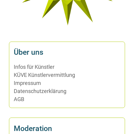
Über uns
In­fos für Künstler
KÜVE Künst­ler­ver­mitt­lung
Im­pres­sum
Da­ten­schutz­er­klä­rung
AGB
Mo­de­ra­ti­on