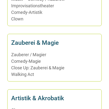
Im­pro­vi­sa­ti­ons­thea­ter
Co­me­dy-Ar­tis­tik
Clown
Zau­be­rei & Magie
Zau­be­rer /​ Ma­gi­er
Co­me­dy-Ma­gie
Clo­se Up: Zau­be­rei & Magie
Wal­king Act
Ar­tis­tik & Akrobatik