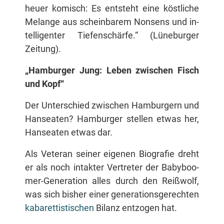
heu­er ko­misch: Es ent­steht ei­ne köst­li­che
Me­lan­ge aus schein­ba­rem Non­sens und in­
tel­li­gen­ter Tie­fen­schär­fe.“ (Lü­ne­bur­ger
Zeitung).
„Ham­bur­ger Jung: Le­ben zwi­schen Fisch
und Kopf“
Der Un­ter­schied zwi­schen Ham­bur­gern und
Han­sea­ten? Ham­bur­ger stel­len et­was her,
Han­sea­ten et­was dar.
Als Ve­te­ran sei­ner ei­ge­nen Bio­gra­fie dreht
er als noch in­tak­ter Ver­tre­ter der Ba­by­boo­
mer-Ge­ne­ra­ti­on al­les durch den Reiß­wolf,
was sich bis­her ei­ner ge­ne­ra­ti­ons­ge­rech­ten
ka­ba­ret­tis­ti­schen
Bi­lanz ent­zo­gen hat.