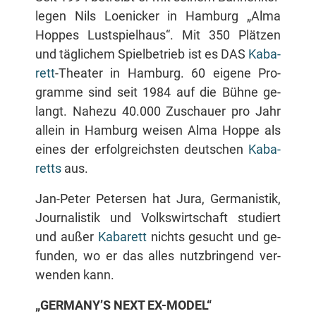
le­gen Nils Loe­ni­cker in Ham­burg „Al­ma
Hop­pes Lust­spiel­haus“. Mit 350 Plät­zen
und täg­li­chem Spiel­be­trieb ist es DAS
Ka­ba­
rett
-Thea­ter in Ham­burg. 60 ei­ge­ne Pro­
gram­me sind seit 1984 auf die Büh­ne ge­
langt. Na­he­zu 40.000 Zu­schau­er pro Jahr
al­lein in Ham­burg wei­sen Al­ma Hop­pe als
ei­nes der er­folg­reichs­ten deut­schen
Ka­ba­
retts
aus.
Jan-Pe­ter Pe­ter­sen hat Ju­ra, Ger­ma­nis­tik,
Jour­na­lis­tik und Volks­wirt­schaft stu­diert
und au­ßer
Ka­ba­rett
nichts ge­sucht und ge­
fun­den, wo er das al­les nutz­brin­gend ver­
wen­den kann.
„GERMANY’S NEXT EX-MODEL“